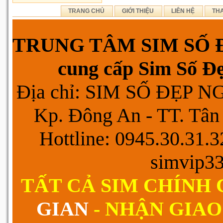
TRANG CHỦ
GIỚI THIỆU
LIÊN HỆ
TH
TRUNG TÂM SIM SỐ Đ
cung cấp Sim Số Đẹp
Địa chỉ: SIM SỐ ĐẸP 
Kp. Đông An - TT. Tân 
Hottline: 0945.30.31.
simvip3
TẤT CẢ SIM CHÍNH
GIAN
- NHẬN GIAO