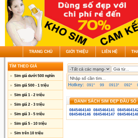
TRANG CHỦ
GIỚI THIỆU
LIÊN HỆ
TH
TÌM THEO GIÁ
Sim giá dưới 500 nghìn
Hotkey:
091*
99
0913*
092*
Sim giá 500 - 1 triệu
Sim giá 1 - 2 triệu
DANH SÁCH SIM ĐẸP ĐẦU SỐ 
Sim giá 2 - 3 triệu
0845464140
0845464141
084546414
Sim giá 3 - 5 triệu
0845464146
0845464147
084546414
Sim giá 5 - 10 triệu
Sim trên 10 triệu