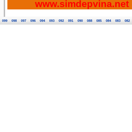
www.simdepvina.net
099
098
097
096
094
093
092
091
090
088
085
084
083
082