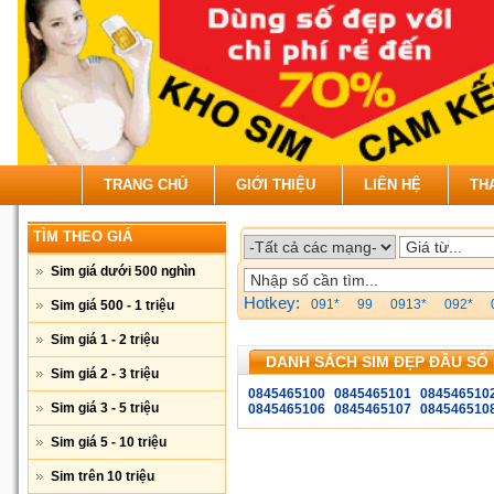
TRANG CHỦ
GIỚI THIỆU
LIÊN HỆ
TH
TÌM THEO GIÁ
Sim giá dưới 500 nghìn
Hotkey:
091*
99
0913*
092*
Sim giá 500 - 1 triệu
Sim giá 1 - 2 triệu
DANH SÁCH SIM ĐẸP ĐẦU SỐ 
Sim giá 2 - 3 triệu
0845465100
0845465101
084546510
Sim giá 3 - 5 triệu
0845465106
0845465107
084546510
Sim giá 5 - 10 triệu
Sim trên 10 triệu