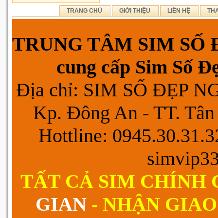
TRANG CHỦ
GIỚI THIỆU
LIÊN HỆ
TH
TRUNG TÂM SIM SỐ Đ
cung cấp Sim Số Đẹp
Địa chỉ: SIM SỐ ĐẸP 
Kp. Đông An - TT. Tân 
Hottline: 0945.30.31.
simvip3
TẤT CẢ SIM CHÍNH
GIAN
- NHẬN GIAO