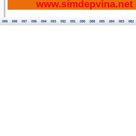
www.simdepvina.net
099
098
097
096
094
093
092
091
090
088
085
084
083
082