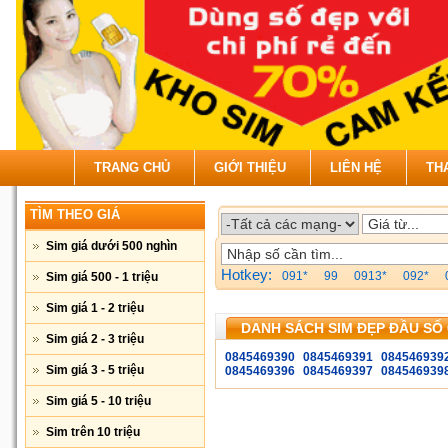
TRANG CHỦ
GIỚI THIỆU
LIÊN HỆ
TH
TÌM THEO GIÁ
Sim giá dưới 500 nghìn
Hotkey:
091*
99
0913*
092*
Sim giá 500 - 1 triệu
Sim giá 1 - 2 triệu
DANH SÁCH SIM ĐẸP ĐẦU SỐ 
Sim giá 2 - 3 triệu
0845469390
0845469391
084546939
Sim giá 3 - 5 triệu
0845469396
0845469397
084546939
Sim giá 5 - 10 triệu
Sim trên 10 triệu