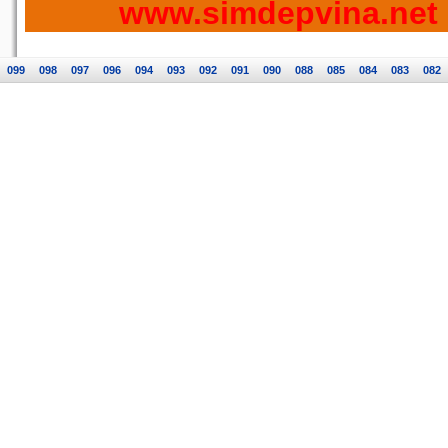
www.simdepvina.net
099
098
097
096
094
093
092
091
090
088
085
084
083
082