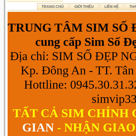
TRANG CHỦ
GIỚI THIỆU
LIÊN HỆ
TH
TRUNG TÂM SIM SỐ Đ
cung cấp Sim Số Đẹp
Địa chỉ: SIM SỐ ĐẸP 
Kp. Đông An - TT. Tân 
Hottline: 0945.30.31.
simvip3
TẤT CẢ SIM CHÍNH
GIAN
- NHẬN GIAO