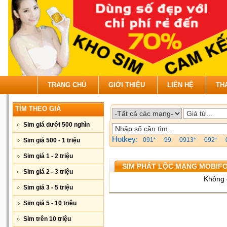
TRANG CHỦ
GIỚI THIỆU
LIÊN HỆ
TH
TÌM THEO GIÁ
Sim giá dưới 500 nghìn
Hotkey:
091*
99
0913*
092*
Sim giá 500 - 1 triệu
Sim giá 1 - 2 triệu
SIM PHÁT LỘC MẠNG MOBIF
Sim giá 2 - 3 triệu
Không 
Sim giá 3 - 5 triệu
Sim giá 5 - 10 triệu
Sim trên 10 triệu