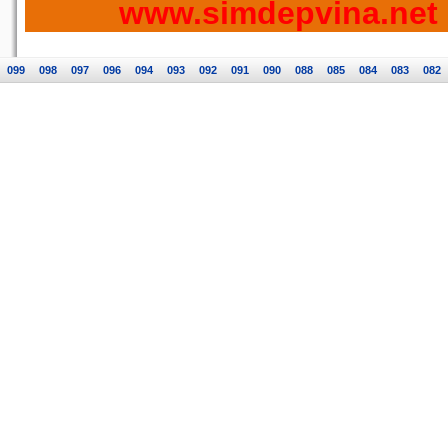
www.simdepvina.net
099
098
097
096
094
093
092
091
090
088
085
084
083
082