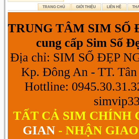
TRANG CHỦ
GIỚI THIỆU
LIÊN HỆ
TH
TRUNG TÂM SIM SỐ Đ
cung cấp Sim Số Đẹp
Địa chỉ: SIM SỐ ĐẸP 
Kp. Đông An - TT. Tân 
Hottline: 0945.30.31.
simvip3
TẤT CẢ SIM CHÍNH
GIAN
- NHẬN GIAO