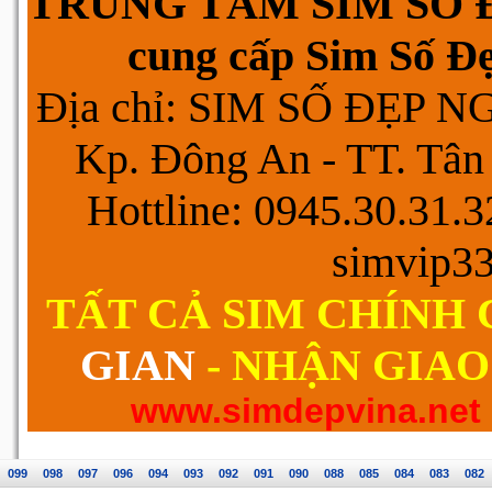
TRUNG TÂM SIM SỐ Đ
cung cấp Sim Số Đẹp
Địa chỉ: SIM SỐ ĐẸP 
Kp. Đông An - TT. Tân 
Hottline: 0945.30.31.
simvip3
TẤT CẢ SIM CHÍNH
GIAN
- NHẬN GIAO
www.simdepvina.net
099
098
097
096
094
093
092
091
090
088
085
084
083
082