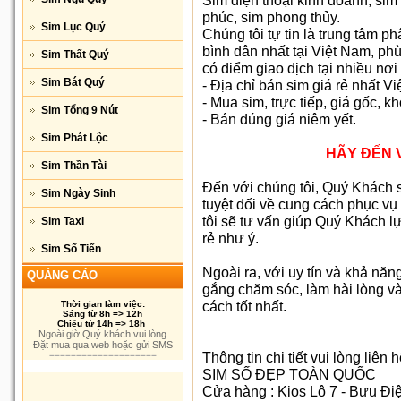
Sim điện thoại kinh doanh, sim 
phúc, sim phong thủy.
Sim Lục Quý
Chúng tôi tự tin là trung tâm ph
bình dân nhất tại Việt Nam, ph
Sim Thất Quý
có điểm giao dịch tại nhiều nơi
Sim Bát Quý
- Địa chỉ bán sim giá rẻ nhất V
- Mua sim, trực tiếp, giá gốc, k
Sim Tổng 9 Nút
- Bán đúng giá niêm yết.
Sim Phát Lộc
HÃY ÐẾN 
Sim Thần Tài
Ðến với chúng tôi, Quý Khách s
Sim Ngày Sinh
tuyệt đối về cung cách phục vụ 
tôi sẽ tư vấn giúp Quý Khách l
Sim Taxi
rẻ như ý.
Sim Số Tiến
Ngoài ra, với uy tín và khả năn
QUẢNG CÁO
gắng chăm sóc, làm hài lòng 
cách tốt nhất.
Thời gian làm việc:
Sáng từ 8h => 12h
Chiều từ 14h => 18h
Ngoài giờ Quý khách vui lòng
Đặt mua qua web hoặc gửi SMS
Thông tin chi tiết vui lòng liên h
====================
SIM SỐ ĐẸP TOÀN QUỐC
Cửa hàng : Kios Lô 7 - Bưu Đi