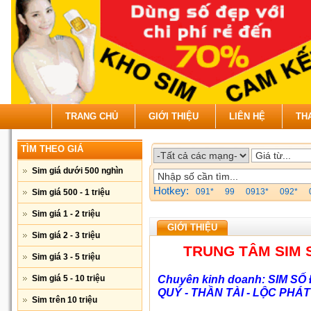
TRANG CHỦ
GIỚI THIỆU
LIÊN HỆ
TH
TÌM THEO GIÁ
Sim giá dưới 500 nghìn
Hotkey:
091*
99
0913*
092*
Sim giá 500 - 1 triệu
Sim giá 1 - 2 triệu
GIỚI THIỆU
Sim giá 2 - 3 triệu
TRUNG TÂM SIM 
Sim giá 3 - 5 triệu
Chuyên kinh doanh: SIM SỐ 
Sim giá 5 - 10 triệu
QUÝ - THẦN TÀI - LỘC PHÁT
Sim trên 10 triệu