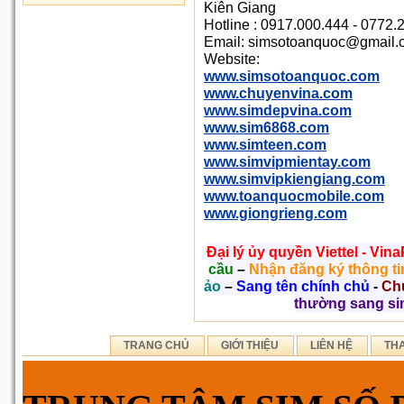
Kiên Giang
Hotline : 0917.000.444 - 0772.
Email: simsotoanquoc@gmail.
Website:
www.simsotoanquoc.com
www.chuyenvina.com
www.simdepvina.com
www.sim6868.com
www.simteen.com
www.simvipmientay.com
www.simvipkiengiang.com
www.toanquocmobile.com
www.giongrieng.com
Đại lý ủy quyền Viettel - Vi
cầu
–
Nhận đăng ký thông ti
ảo
–
Sang tên chính chủ
-
Ch
thường sang sim
TRANG CHỦ
GIỚI THIỆU
LIÊN HỆ
TH