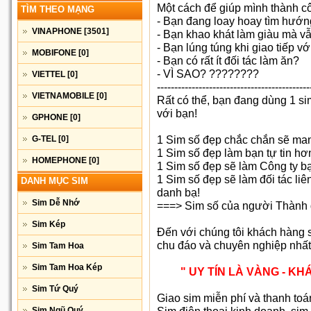
Một cách để giúp mình thành cô
TÌM THEO MẠNG
- Bạn đang loay hoay tìm hướn
VINAPHONE
[3501]
- Bạn khao khát làm giàu mà v
- Bạn lúng túng khi giao tiếp vớ
MOBIFONE
[0]
- Bạn có rất ít đối tác làm ăn?
- VÌ SAO? ????????
VIETTEL
[0]
--------------------------------------------
VIETNAMOBILE
[0]
Rất có thể, bạn đang dùng 1 s
với bạn!
GPHONE
[0]
1 Sim số đẹp chắc chắn sẽ man
G-TEL
[0]
1 Sim số đẹp làm bạn tự tin hơ
HOMEPHONE
[0]
1 Sim số đẹp sẽ làm Công ty bạ
1 Sim số đẹp sẽ làm đối tác li
DANH MỤC SIM
danh bạ!
Sim Dễ Nhớ
===> Sim số của người Thành 
Sim Kép
Đến với chúng tôi khách hàng
chu đáo và chuyên nghiệp nhấ
Sim Tam Hoa
Sim Tam Hoa Kép
" UY TÍN LÀ VÀNG - K
Sim Tứ Quý
Giao sim miễn phí và thanh toá
Sim Ngũ Quý