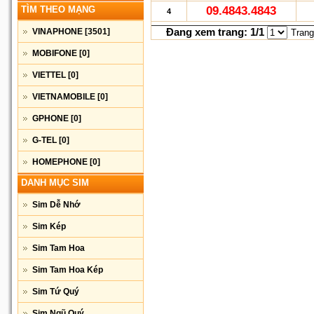
TÌM THEO MẠNG
09.4843.4843
4
Đang xem trang: 1/1
VINAPHONE
[3501]
Trang
MOBIFONE
[0]
VIETTEL
[0]
VIETNAMOBILE
[0]
GPHONE
[0]
G-TEL
[0]
HOMEPHONE
[0]
DANH MỤC SIM
Sim Dễ Nhớ
Sim Kép
Sim Tam Hoa
Sim Tam Hoa Kép
Sim Tứ Quý
Sim Ngũ Quý