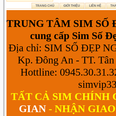
TRANG CHỦ
GIỚI THIỆU
LIÊN HỆ
TH
TRUNG TÂM SIM SỐ Đ
cung cấp Sim Số Đẹp
Địa chỉ: SIM SỐ ĐẸP 
Kp. Đông An - TT. Tân 
Hottline: 0945.30.31.
simvip3
TẤT CẢ SIM CHÍNH
GIAN
- NHẬN GIAO