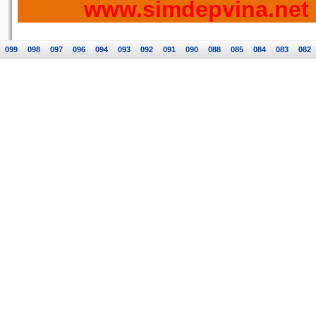
www.simdepvina.net
099
098
097
096
094
093
092
091
090
088
085
084
083
082