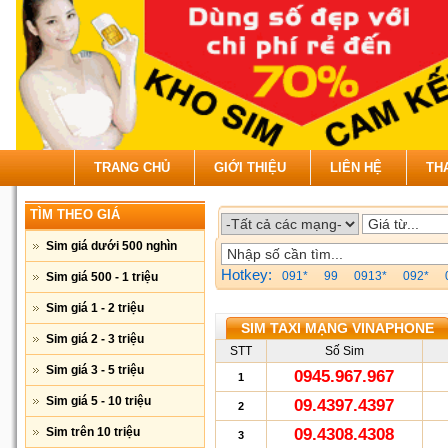
TRANG CHỦ
GIỚI THIỆU
LIÊN HỆ
TH
TÌM THEO GIÁ
Sim giá dưới 500 nghìn
Hotkey:
091*
99
0913*
092*
Sim giá 500 - 1 triệu
Sim giá 1 - 2 triệu
SIM TAXI MẠNG VINAPHONE
Sim giá 2 - 3 triệu
STT
Số Sim
Sim giá 3 - 5 triệu
0945.967.967
1
Sim giá 5 - 10 triệu
09.4397.4397
2
Sim trên 10 triệu
09.4308.4308
3