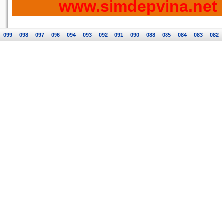
www.simdepvina.net
099
098
097
096
094
093
092
091
090
088
085
084
083
082