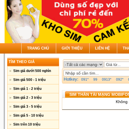
TRANG CHỦ
GIỚI THIỆU
LIÊN HỆ
TH
TÌM THEO GIÁ
Sim giá dưới 500 nghìn
Hotkey:
091*
99
0913*
092*
Sim giá 500 - 1 triệu
Sim giá 1 - 2 triệu
SIM THẦN TÀI MẠNG MOBIFO
Sim giá 2 - 3 triệu
Không 
Sim giá 3 - 5 triệu
Sim giá 5 - 10 triệu
Sim trên 10 triệu