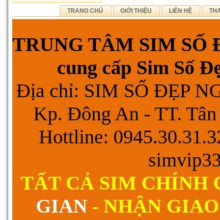
TRANG CHỦ
GIỚI THIỆU
LIÊN HỆ
TH
TRUNG TÂM SIM SỐ Đ
cung cấp Sim Số Đẹp
Địa chỉ: SIM SỐ ĐẸP 
Kp. Đông An - TT. Tân 
Hottline: 0945.30.31.
simvip3
TẤT CẢ SIM CHÍNH
GIAN
- NHẬN GIAO