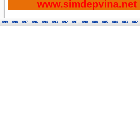
www.simdepvina.net
099
098
097
096
094
093
092
091
090
088
085
084
083
082