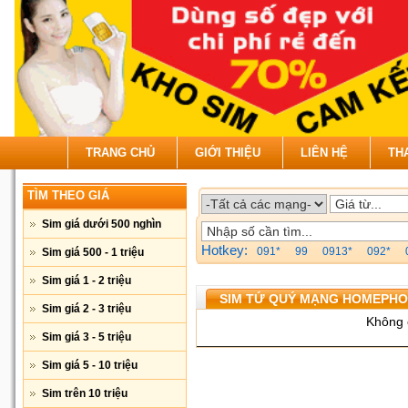
TRANG CHỦ
GIỚI THIỆU
LIÊN HỆ
TH
TÌM THEO GIÁ
Sim giá dưới 500 nghìn
Hotkey:
091*
99
0913*
092*
Sim giá 500 - 1 triệu
Sim giá 1 - 2 triệu
SIM TỨ QUÝ MẠNG HOMEPH
Sim giá 2 - 3 triệu
Không 
Sim giá 3 - 5 triệu
Sim giá 5 - 10 triệu
Sim trên 10 triệu