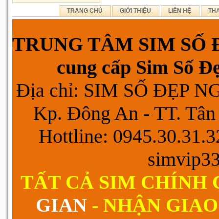
TRANG CHỦ
GIỚI THIỆU
LIÊN HỆ
TH
TRUNG TÂM SIM SỐ Đ
cung cấp Sim Số Đẹp
Địa chỉ: SIM SỐ ĐẸP 
Kp. Đông An - TT. Tân 
Hottline: 0945.30.31.
simvip3
TẤT CẢ SIM CHÍNH
GIAN
- NHẬN GIAO