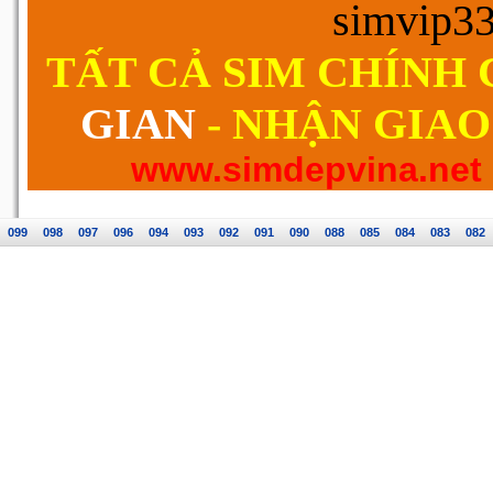
simvip3
TẤT CẢ SIM CHÍNH
GIAN
- NHẬN GIAO
www.simdepvina.net
099
098
097
096
094
093
092
091
090
088
085
084
083
082