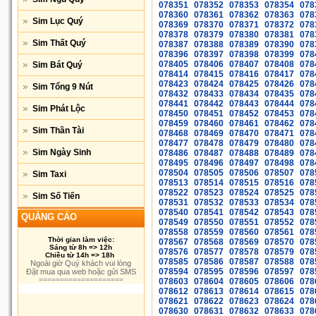
078351
078352
078353
078354
078
078360
078361
078362
078363
078
Sim Lục Quý
078369
078370
078371
078372
078
078378
078379
078380
078381
078
Sim Thất Quý
078387
078388
078389
078390
078
078396
078397
078398
078399
078
078405
078406
078407
078408
078
Sim Bát Quý
078414
078415
078416
078417
078
078423
078424
078425
078426
078
Sim Tổng 9 Nút
078432
078433
078434
078435
078
078441
078442
078443
078444
078
Sim Phát Lộc
078450
078451
078452
078453
078
078459
078460
078461
078462
078
Sim Thần Tài
078468
078469
078470
078471
078
078477
078478
078479
078480
078
Sim Ngày Sinh
078486
078487
078488
078489
078
078495
078496
078497
078498
078
078504
078505
078506
078507
078
Sim Taxi
078513
078514
078515
078516
078
078522
078523
078524
078525
078
Sim Số Tiến
078531
078532
078533
078534
078
078540
078541
078542
078543
078
QUẢNG CÁO
078549
078550
078551
078552
078
078558
078559
078560
078561
078
Thời gian làm việc:
078567
078568
078569
078570
078
Sáng từ 8h => 12h
078576
078577
078578
078579
078
Chiều từ 14h => 18h
078585
078586
078587
078588
078
Ngoài giờ Quý khách vui lòng
078594
078595
078596
078597
078
Đặt mua qua web hoặc gửi SMS
====================
078603
078604
078605
078606
078
078612
078613
078614
078615
078
078621
078622
078623
078624
078
078630
078631
078632
078633
078