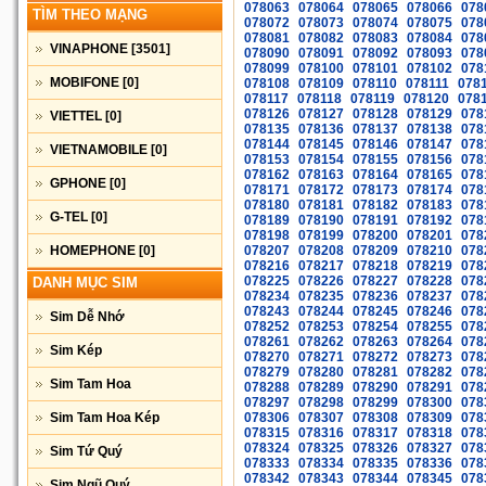
078063
078064
078065
078066
078
TÌM THEO MẠNG
078072
078073
078074
078075
078
078081
078082
078083
078084
078
VINAPHONE
[3501]
078090
078091
078092
078093
078
078099
078100
078101
078102
078
MOBIFONE
[0]
078108
078109
078110
078111
078
078117
078118
078119
078120
078
078126
078127
078128
078129
078
VIETTEL
[0]
078135
078136
078137
078138
078
078144
078145
078146
078147
078
VIETNAMOBILE
[0]
078153
078154
078155
078156
078
078162
078163
078164
078165
078
GPHONE
[0]
078171
078172
078173
078174
078
078180
078181
078182
078183
078
G-TEL
[0]
078189
078190
078191
078192
078
078198
078199
078200
078201
078
HOMEPHONE
[0]
078207
078208
078209
078210
078
078216
078217
078218
078219
078
078225
078226
078227
078228
078
DANH MỤC SIM
078234
078235
078236
078237
078
078243
078244
078245
078246
078
Sim Dễ Nhớ
078252
078253
078254
078255
078
078261
078262
078263
078264
078
Sim Kép
078270
078271
078272
078273
078
078279
078280
078281
078282
078
Sim Tam Hoa
078288
078289
078290
078291
078
078297
078298
078299
078300
078
Sim Tam Hoa Kép
078306
078307
078308
078309
078
078315
078316
078317
078318
078
078324
078325
078326
078327
078
Sim Tứ Quý
078333
078334
078335
078336
078
078342
078343
078344
078345
078
Sim Ngũ Quý