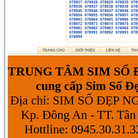
078927
078928
078929
078930
078
078936
078937
078938
078939
078
078945
078946
078947
078948
078
078954
078955
078956
078957
078
078963
078964
078965
078966
078
078972
078973
078974
078975
078
078981
078982
078983
078984
078
078990
078991
078992
078993
078
078999
TRANG CHỦ
GIỚI THIỆU
LIÊN HỆ
TH
TRUNG TÂM SIM SỐ Đ
cung cấp Sim Số Đẹp
Địa chỉ: SIM SỐ ĐẸP 
Kp. Đông An - TT. Tân 
Hottline: 0945.30.31.