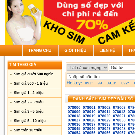
TRANG CHỦ
GIỚI THIỆU
LIÊN HỆ
TH
TÌM THEO GIÁ
Sim giá dưới 500 nghìn
Hotkey:
091*
99
0913*
092*
Sim giá 500 - 1 triệu
Sim giá 1 - 2 triệu
DANH SÁCH SIM ĐẸP ĐẦU SỐ 
Sim giá 2 - 3 triệu
078000
078001
078002
078003
078
Sim giá 3 - 5 triệu
078009
078010
078011
078012
078
078018
078019
078020
078021
078
078027
078028
078029
078030
078
Sim giá 5 - 10 triệu
078036
078037
078038
078039
078
078045
078046
078047
078048
078
Sim trên 10 triệu
078054
078055
078056
078057
078