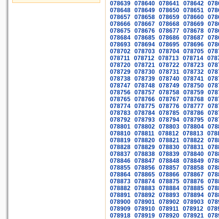
078639
078640
078641
078642
078
078648
078649
078650
078651
078
078657
078658
078659
078660
078
078666
078667
078668
078669
078
078675
078676
078677
078678
078
078684
078685
078686
078687
078
078693
078694
078695
078696
078
078702
078703
078704
078705
078
078711
078712
078713
078714
078
078720
078721
078722
078723
078
078729
078730
078731
078732
078
078738
078739
078740
078741
078
078747
078748
078749
078750
078
078756
078757
078758
078759
078
078765
078766
078767
078768
078
078774
078775
078776
078777
078
078783
078784
078785
078786
078
078792
078793
078794
078795
078
078801
078802
078803
078804
078
078810
078811
078812
078813
078
078819
078820
078821
078822
078
078828
078829
078830
078831
078
078837
078838
078839
078840
078
078846
078847
078848
078849
078
078855
078856
078857
078858
078
078864
078865
078866
078867
078
078873
078874
078875
078876
078
078882
078883
078884
078885
078
078891
078892
078893
078894
078
078900
078901
078902
078903
078
078909
078910
078911
078912
078
078918
078919
078920
078921
078