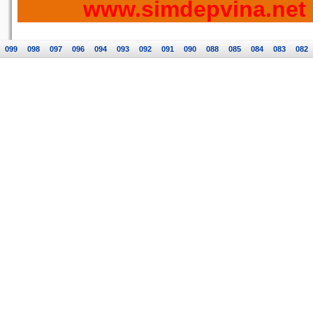
www.simdepvina.net
099
098
097
096
094
093
092
091
090
088
085
084
083
082