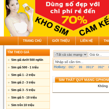
TRANG CHỦ
GIỚI THIỆU
LIÊN HỆ
TH
TÌM THEO GIÁ
Sim giá dưới 500 nghìn
Hotkey:
091*
99
0913*
092*
Sim giá 500 - 1 triệu
Sim giá 1 - 2 triệu
SIM THẤT QUÝ MẠNG GPHON
Sim giá 2 - 3 triệu
Không 
Sim giá 3 - 5 triệu
Sim giá 5 - 10 triệu
Sim trên 10 triệu