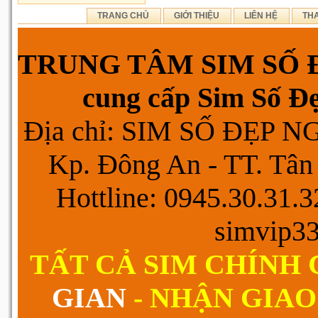
TRANG CHỦ
GIỚI THIỆU
LIÊN HỆ
TH
TRUNG TÂM SIM SỐ Đ
cung cấp Sim Số Đẹp
Địa chỉ: SIM SỐ ĐẸP 
Kp. Đông An - TT. Tân 
Hottline: 0945.30.31.
simvip3
TẤT CẢ SIM CHÍNH
GIAN
- NHẬN GIAO