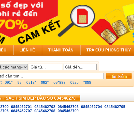
IỆU
LIÊN HỆ
THANH TOÁN
TRA CỨU PHONG THỦY
y:
091*
99
0913*
092*
09*888
0925
*888
H SÁCH SIM ĐẸP ĐẦU SỐ 084546270
62700
0845462701
0845462702
0845462703
0845462704
0845462705
62706
0845462707
0845462708
0845462709