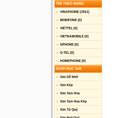
TÌM THEO MẠNG
VINAPHONE
[3501]
MOBIFONE
[0]
VIETTEL
[0]
VIETNAMOBILE
[0]
GPHONE
[0]
G-TEL
[0]
HOMEPHONE
[0]
DANH MỤC SIM
Sim Dễ Nhớ
Sim Kép
Sim Tam Hoa
Sim Tam Hoa Kép
Sim Tứ Quý
Sim Ngũ Quý