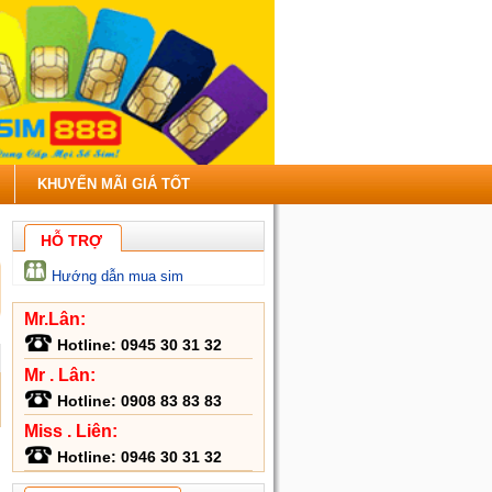
KHUYẾN MÃI GIÁ TỐT
HỖ TRỢ
Hướng dẫn mua sim
Mr.Lân:
Hotline:
0945 30 31 32
Mr . Lân:
Hotline:
0908 83 83 83
Miss . Liên:
Hotline:
0946 30 31 32