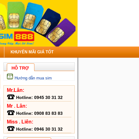
KHUYẾN MÃI GIÁ TỐT
HỖ TRỢ
Hướng dẫn mua sim
Mr.Lân:
Hotline:
0945 30 31 32
Mr . Lân:
Hotline:
0908 83 83 83
Miss . Liên:
Hotline:
0946 30 31 32