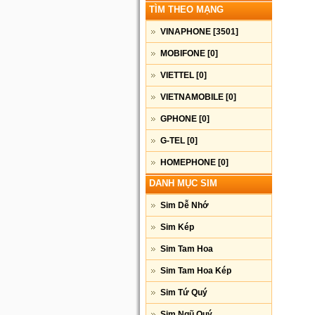
TÌM THEO MẠNG
VINAPHONE
[3501]
MOBIFONE
[0]
VIETTEL
[0]
VIETNAMOBILE
[0]
GPHONE
[0]
G-TEL
[0]
HOMEPHONE
[0]
DANH MỤC SIM
Sim Dễ Nhớ
Sim Kép
Sim Tam Hoa
Sim Tam Hoa Kép
Sim Tứ Quý
Sim Ngũ Quý