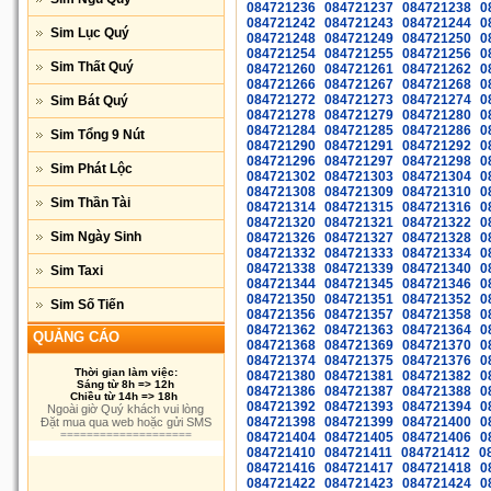
084721236
084721237
084721238
0
084721242
084721243
084721244
0
Sim Lục Quý
084721248
084721249
084721250
0
084721254
084721255
084721256
0
Sim Thất Quý
084721260
084721261
084721262
0
084721266
084721267
084721268
0
084721272
084721273
084721274
0
Sim Bát Quý
084721278
084721279
084721280
0
084721284
084721285
084721286
0
Sim Tổng 9 Nút
084721290
084721291
084721292
0
084721296
084721297
084721298
0
Sim Phát Lộc
084721302
084721303
084721304
0
084721308
084721309
084721310
0
Sim Thần Tài
084721314
084721315
084721316
0
084721320
084721321
084721322
0
Sim Ngày Sinh
084721326
084721327
084721328
0
084721332
084721333
084721334
0
084721338
084721339
084721340
0
Sim Taxi
084721344
084721345
084721346
0
084721350
084721351
084721352
0
Sim Số Tiến
084721356
084721357
084721358
0
084721362
084721363
084721364
0
QUẢNG CÁO
084721368
084721369
084721370
0
084721374
084721375
084721376
0
Thời gian làm việc:
084721380
084721381
084721382
0
Sáng từ 8h => 12h
084721386
084721387
084721388
0
Chiều từ 14h => 18h
084721392
084721393
084721394
0
Ngoài giờ Quý khách vui lòng
084721398
084721399
084721400
0
Đặt mua qua web hoặc gửi SMS
====================
084721404
084721405
084721406
0
084721410
084721411
084721412
0
084721416
084721417
084721418
0
084721422
084721423
084721424
0