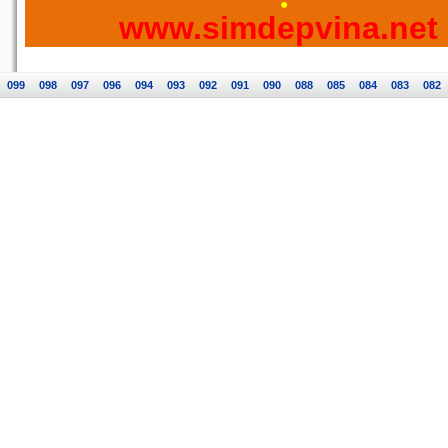
www.simdepvina.net
099
098
097
096
094
093
092
091
090
088
085
084
083
082