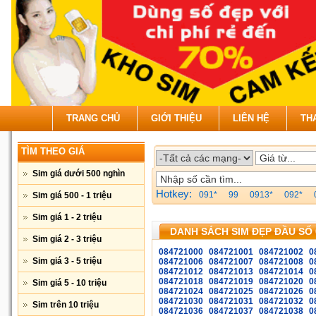
TRANG CHỦ
GIỚI THIỆU
LIÊN HỆ
TH
TÌM THEO GIÁ
Sim giá dưới 500 nghìn
Hotkey:
091*
99
0913*
092*
Sim giá 500 - 1 triệu
Sim giá 1 - 2 triệu
DANH SÁCH SIM ĐẸP ĐẦU SỐ 
Sim giá 2 - 3 triệu
084721000
084721001
084721002
0
Sim giá 3 - 5 triệu
084721006
084721007
084721008
0
084721012
084721013
084721014
0
084721018
084721019
084721020
0
Sim giá 5 - 10 triệu
084721024
084721025
084721026
0
084721030
084721031
084721032
0
Sim trên 10 triệu
084721036
084721037
084721038
0