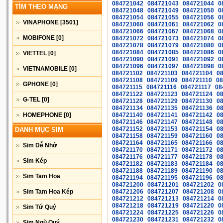
084721042
084721043
084721044
0
TÌM THEO MẠNG
084721048
084721049
084721050
0
084721054
084721055
084721056
0
VINAPHONE
[3501]
084721060
084721061
084721062
0
084721066
084721067
084721068
0
MOBIFONE
[0]
084721072
084721073
084721074
0
084721078
084721079
084721080
0
084721084
084721085
084721086
0
VIETTEL
[0]
084721090
084721091
084721092
0
084721096
084721097
084721098
0
VIETNAMOBILE
[0]
084721102
084721103
084721104
0
084721108
084721109
084721110
08
GPHONE
[0]
084721115
084721116
084721117
08
084721122
084721123
084721124
0
G-TEL
[0]
084721128
084721129
084721130
0
084721134
084721135
084721136
0
HOMEPHONE
[0]
084721140
084721141
084721142
0
084721146
084721147
084721148
0
084721152
084721153
084721154
0
DANH MỤC SIM
084721158
084721159
084721160
0
084721164
084721165
084721166
0
Sim Dễ Nhớ
084721170
084721171
084721172
0
084721176
084721177
084721178
0
Sim Kép
084721182
084721183
084721184
0
084721188
084721189
084721190
0
Sim Tam Hoa
084721194
084721195
084721196
0
084721200
084721201
084721202
0
Sim Tam Hoa Kép
084721206
084721207
084721208
0
084721212
084721213
084721214
0
084721218
084721219
084721220
0
Sim Tứ Quý
084721224
084721225
084721226
0
084721230
084721231
084721232
0
Sim Ngũ Quý