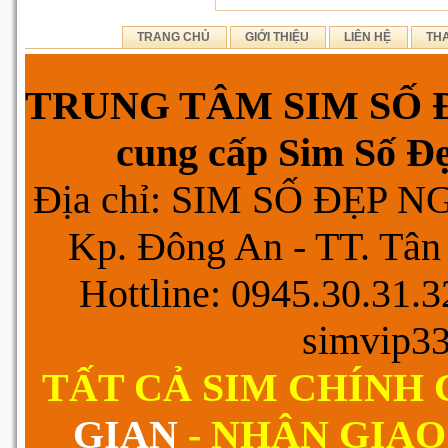
TRANG CHỦ
GIỚI THIỆU
LIÊN HỆ
TH
TRUNG TÂM SIM SỐ Đ
cung cấp Sim Số Đẹp
Địa chỉ: SIM SỐ ĐẸP 
Kp. Đông An - TT. Tân 
Hottline: 0945.30.31.
simvip3
TẤT CẢ SIM CHÍNH
GIAN
- NHẬN GIAO