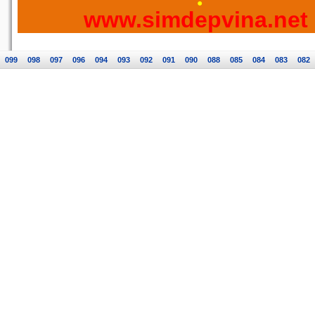
www.simdepvina.net
099
098
097
096
094
093
092
091
090
088
085
084
083
082