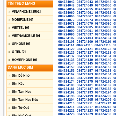
084724042
084724043
084724044
0
TÌM THEO MẠNG
084724048
084724049
084724050
0
084724054
084724055
084724056
0
VINAPHONE
[3501]
084724060
084724061
084724062
0
084724066
084724067
084724068
0
MOBIFONE
[0]
084724072
084724073
084724074
0
084724078
084724079
084724080
0
084724084
084724085
084724086
0
VIETTEL
[0]
084724090
084724091
084724092
0
084724096
084724097
084724098
0
VIETNAMOBILE
[0]
084724102
084724103
084724104
0
084724108
084724109
084724110
0
GPHONE
[0]
084724114
084724115
084724116
0
084724120
084724121
084724122
0
G-TEL
[0]
084724126
084724127
084724128
0
084724132
084724133
084724134
0
HOMEPHONE
[0]
084724138
084724139
084724140
0
084724144
084724145
084724146
0
084724150
084724151
084724152
0
DANH MỤC SIM
084724156
084724157
084724158
0
084724162
084724163
084724164
0
Sim Dễ Nhớ
084724168
084724169
084724170
0
084724174
084724175
084724176
0
Sim Kép
084724180
084724181
084724182
0
084724186
084724187
084724188
0
Sim Tam Hoa
084724192
084724193
084724194
0
084724198
084724199
084724200
0
Sim Tam Hoa Kép
084724204
084724205
084724206
0
084724210
084724211
084724212
0
084724216
084724217
084724218
0
Sim Tứ Quý
084724222
084724223
084724224
0
084724228
084724229
084724230
0
Sim Ngũ Quý