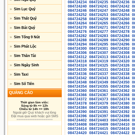
084724234
084724235
084724236
0
084724240
084724241
084724242
0
Sim Lục Quý
084724246
084724247
084724248
0
084724252
084724253
084724254
0
Sim Thất Quý
084724258
084724259
084724260
0
084724264
084724265
084724266
0
084724270
084724271
084724272
0
Sim Bát Quý
084724276
084724277
084724278
0
084724282
084724283
084724284
0
Sim Tổng 9 Nút
084724288
084724289
084724290
0
084724294
084724295
084724296
0
Sim Phát Lộc
084724300
084724301
084724302
0
084724306
084724307
084724308
0
Sim Thần Tài
084724312
084724313
084724314
0
084724318
084724319
084724320
0
Sim Ngày Sinh
084724324
084724325
084724326
0
084724330
084724331
084724332
0
084724336
084724337
084724338
0
Sim Taxi
084724342
084724343
084724344
0
084724348
084724349
084724350
0
Sim Số Tiến
084724354
084724355
084724356
0
084724360
084724361
084724362
0
QUẢNG CÁO
084724366
084724367
084724368
0
084724372
084724373
084724374
0
Thời gian làm việc:
084724378
084724379
084724380
0
Sáng từ 8h => 12h
084724384
084724385
084724386
0
Chiều từ 14h => 18h
084724390
084724391
084724392
0
Ngoài giờ Quý khách vui lòng
084724396
084724397
084724398
0
Đặt mua qua web hoặc gửi SMS
====================
084724402
084724403
084724404
0
084724408
084724409
084724410
0
084724414
084724415
084724416
0
084724420
084724421
084724422
0