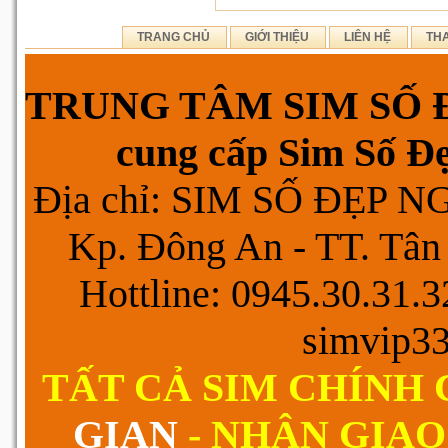
TRANG CHỦ
GIỚI THIỆU
LIÊN HỆ
TH
TRUNG TÂM SIM SỐ Đ
cung cấp Sim Số Đẹp
Địa chỉ: SIM SỐ ĐẸP 
Kp. Đông An - TT. Tân 
Hottline: 0945.30.31.
simvip3
TẤT CẢ SIM CHÍNH
GIAN
- NHẬN GIAO