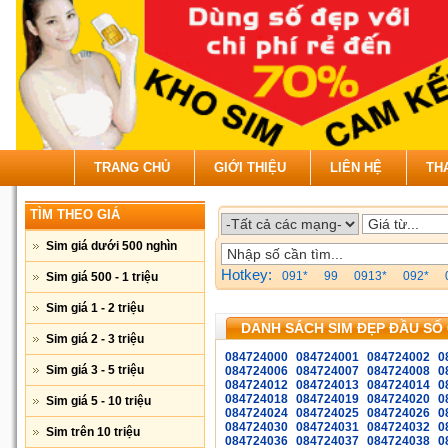
TRANG CHỦ
GIỚI THIỆU
LIÊN HỆ
TH
TÌM THEO GIÁ
Sim giá dưới 500 nghìn
Hotkey:
091*
99
0913*
092*
Sim giá 500 - 1 triệu
Sim giá 1 - 2 triệu
DANH SÁCH SIM ĐẸP ĐẦU SỐ 
Sim giá 2 - 3 triệu
084724000
084724001
084724002
0
Sim giá 3 - 5 triệu
084724006
084724007
084724008
0
084724012
084724013
084724014
0
084724018
084724019
084724020
0
Sim giá 5 - 10 triệu
084724024
084724025
084724026
0
084724030
084724031
084724032
0
Sim trên 10 triệu
084724036
084724037
084724038
0